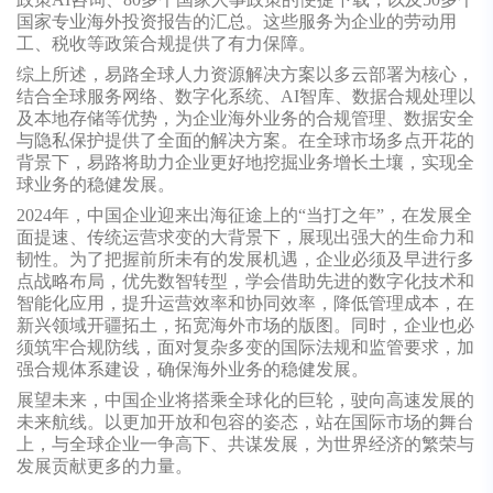
国家专业海外投资报告的汇总。这些服务为企业的劳动用
工、税收等政策合规提供了有力保障。
综上所述，易路全球人力资源解决方案以多云部署为核心，
结合全球服务网络、数字化系统、AI智库、数据合规处理以
及本地存储等优势，为企业海外业务的合规管理、数据安全
与隐私保护提供了全面的解决方案。在全球市场多点开花的
背景下，易路将助力企业更好地挖掘业务增长土壤，实现全
球业务的稳健发展。
2024
年，中国企业迎来出海征途上的“当打之年”，在发展全
面提速、传统运营求变的大背景下，展现出强大的生命力和
韧性。为了把握前所未有的发展机遇，企业必须及早进行多
点战略布局，优先数智转型，学会借助先进的数字化技术和
智能化应用，提升运营效率和协同效率，降低管理成本，在
新兴领域开疆拓土，拓宽海外市场的版图。同时，企业也必
须筑牢合规防线，面对复杂多变的国际法规和监管要求，加
强合规体系建设，确保海外业务的稳健发展。
展望未来，中国企业将搭乘全球化的巨轮，驶向高速发展的
未来航线。以更加开放和包容的姿态，站在国际市场的舞台
上，与全球企业一争高下、共谋发展，为世界经济的繁荣与
发展贡献更多的力量。