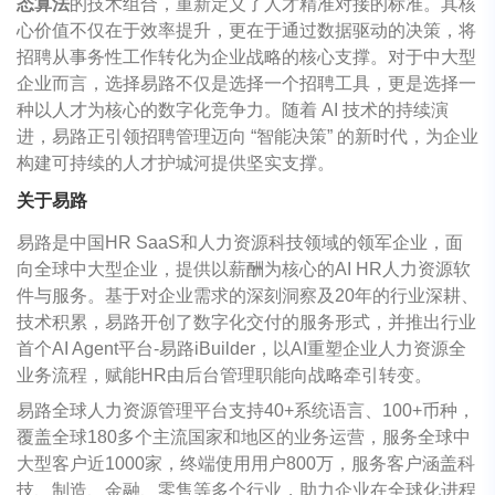
态算法
的技术组合，重新定义了人才精准对接的标准。其核
心价值不仅在于效率提升，更在于通过数据驱动的决策，将
招聘从事务性工作转化为企业战略的核心支撑。对于中大型
企业而言，选择易路不仅是选择一个招聘工具，更是选择一
种以人才为核心的数字化竞争力。随着 AI 技术的持续演
进，易路正引领招聘管理迈向 “智能决策” 的新时代，为企业
构建可持续的人才护城河提供坚实支撑。
关于易路
易路是中国HR SaaS和人力资源科技领域的领军企业，面
向全球中大型企业，提供以薪酬为核心的AI HR人力资源软
件与服务。基于对企业需求的深刻洞察及20年的行业深耕、
技术积累，易路开创了数字化交付的服务形式，并推出行业
首个AI Agent平台-易路iBuilder，以AI重塑企业人力资源全
业务流程，赋能HR由后台管理职能向战略牵引转变。
易路全球人力资源管理平台支持40+系统语言、100+币种，
覆盖全球180多个主流国家和地区的业务运营，服务全球中
大型客户近1000家，终端使用用户800万，服务客户涵盖科
技、制造、金融、零售等多个行业，助力企业在全球化进程