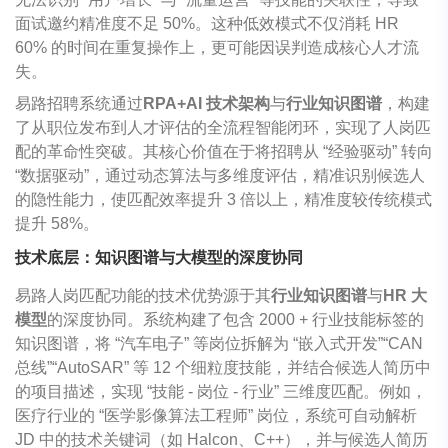
面试邀约精准度不足 50%。这种低效模式不仅消耗 HR
60% 的时间在重复操作上，更可能因误判造成核心人才流
失。
易路招聘系统通过
RPA+AI 技术架构
与
行业知识图谱
，构建
了从职位发布到人才评估的全流程智能闭环，实现了人岗匹
配的革命性突破。其核心价值在于将招聘从 “经验驱动” 转向
“数据驱动”，通过动态算法与多维度评估，精准识别候选人
的隐性能力，使匹配效率提升 3 倍以上，精准度较传统模式
提升 58%。
技术底层：知识图谱与大模型的深度协同
易路人岗匹配功能的技术优势源于其
行业知识图谱
与
HR 大
模型
的深度协同。系统构建了包含 2000 + 行业技能标签的
知识图谱，将 “汽车电子” 等岗位拆解为 “嵌入式开发”“CAN
总线”“AutoSAR” 等 12 个细粒度技能，并结合候选人简历中
的项目描述，实现 “技能 - 岗位 - 行业” 三维度匹配。例如，
医疗行业的 “医学影像算法工程师” 岗位，系统可自动解析
JD 中的技术关键词（如 Halcon、C++），并与候选人简历