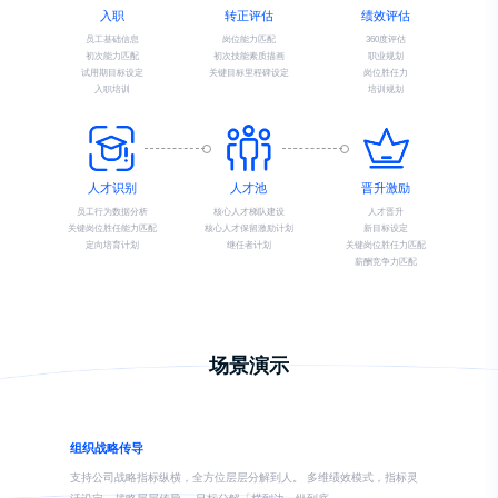
入职
转正评估
绩效评估
员工基础信息
岗位能力匹配
360度评估
初次能力匹配
初次技能素质描画
职业规划
试用期目标设定
关键目标里程碑设定
岗位胜任力
入职培训
培训规划
人才识别
人才池
晋升激励
员工行为数据分析
核心人才梯队建设
人才晋升
关键岗位胜任能力匹配
核心人才保留激励计划
新目标设定
定向培育计划
继任者计划
关键岗位胜任力匹配
薪酬竞争力匹配
场景演示
组织战略传导
支持公司战略指标纵横，全方位层层分解到人。 多维绩效模式，指标灵