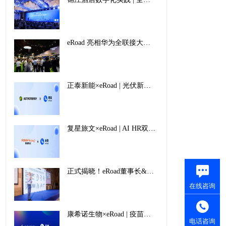
eRoad 亮相华为全联接大会2024：全面拥抱AI，加速迈向人力资源智能时代
正泰新能×eRoad | 光伏新能源“智”造龙头企业如何借人力之势，拓全球布局
复星旅文×eRoad | AI HR双轮驱动，为全球文旅巨头注入创新活力
正式揭晓！eRoad董事长&CEO王天扬蝉联2024-2025中国人力资源科技影响力TOP人物殊荣
在线咨询
康希诺生物×eRoad | 疫苗行业领军企业的创“薪”增长之径
电话咨询