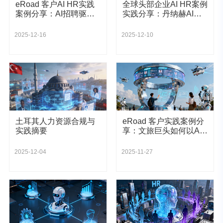
eRoad 客户AI HR实践
全球头部企业AI HR案例
案例分享：AI招聘驱动
实践分享：丹纳赫AI招
全球头部制造商江森自
聘的效能革命与创新实
控招聘效率
践
2025-12-16
2025-12-10
土耳其人力资源合规与
eRoad 客户实践案例分
实践摘要
享：文旅巨头如何以AI
重塑人岗匹配新范式
2025-12-04
2025-11-27