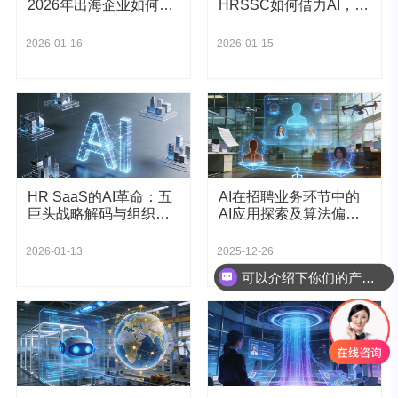
2026年出海企业如何在
HRSSC如何借力AI，重
全球竞争中构建数智化
塑工作流
人才护城河？
2026-01-16
2026-01-15
HR SaaS的AI革命：五
AI在招聘业务环节中的
巨头战略解码与组织转
AI应用探索及算法偏见
型新范式
预防
2026-01-13
2025-12-26
可以介绍下你们的产品么