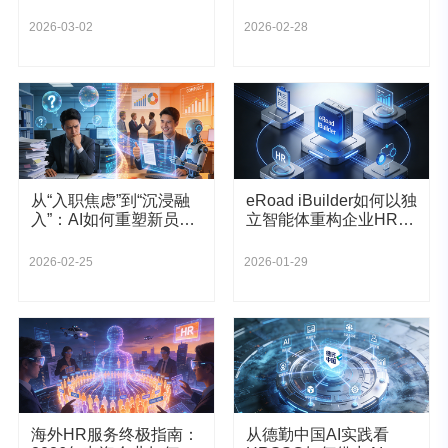
eRoad 数智化实践
（HR）的底层逻辑？
2026-03-02
2026-02-28
从“入职焦虑”到“沉浸融
eRoad iBuilder如何以独
入”：AI如何重塑新员工
立智能体重构企业HR的
的职场第一步？
底层逻辑
2026-02-25
2026-01-29
海外HR服务终极指南：
从德勤中国AI实践看